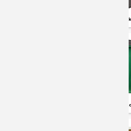
ICE COFFEE med logo
ISOLERET drik
HØJBORD med stofprint
MESSEBORD sto