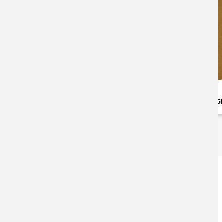
Muleposer med logo
AUTOMATBÆGER
RETAP ORIGINAL 05