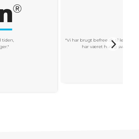
"Vi har brugt befree.dk til levering af lo
har været hurtig svar på alle spørg