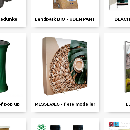
MATRIX / ALU RAMMER.
kedunke
Landpark BIO - UDEN PANT
BEACHF
Nøglesnor
MULEPOSER * MANGE FARVER
f pop up
MESSEVÆG - flere modeller
L