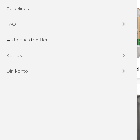
Guidelines
FAQ
☁ Upload dine filer
Kontakt
VAND - med logo
STANDARD vand 
Din konto