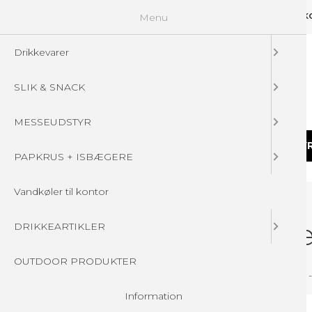
Menu
GUIDELINES
FAQ
☁ UPLOAD DINE FILER
KONTAKT
DIN 
Drikkevarer
SLIK & SNACK
MESSEUDSTYR
DRIKKEVARER
SLIK & SNACK
MESSEUDSTY
PAPKRUS + ISBÆGERE
Vandkøler til kontor
Boost dit brand m
DRIKKEARTIKLER
OUTDOOR PRODUKTER
Vi er eksperter i logovand, print, reklame og promotion -
Information