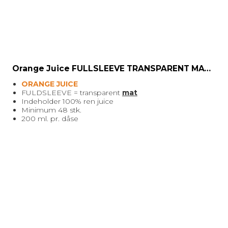
MATRIX / ALU RAMMER.
Nøglesnor
MULEPOSER * MANGE FARVER
Orange Juice FULLSLEEVE TRANSPARENT MATT label - sukkerfri 200 ml.
ORANGE JUICE
FULDSLEEVE = transparent
mat
Indeholder 100% ren juice
Minimum 48 stk.
200 ml. pr. dåse