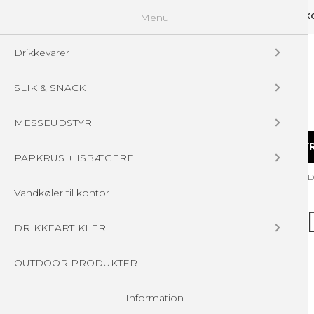
Menu
GUIDELINES
FAQ
☁ UPLOAD DINE FILER
KONTAKT
DIN 
Drikkevarer
SLIK & SNACK
MESSEUDSTYR
DRIKKEVARER
SLIK & SNACK
MESSEUDSTY
PAPKRUS + ISBÆGERE
Forside
/
Produkter
/
Drikkevarer
/
ORANGE SAFT PÅ DÅSE - ME
Vandkøler til kontor
ORANGE SAFT PÅ 
DRIKKEARTIKLER
OUTDOOR PRODUKTER
Information