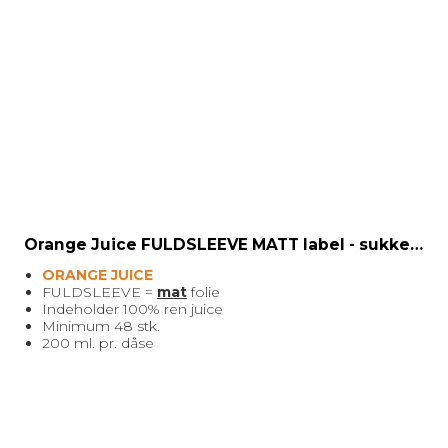
Orange Juice FULDSLEEVE MATT label - sukkerfri 200 ml.
ORANGE JUICE
FULDSLEEVE =
mat
folie
Indeholder 100% ren juice
Minimum 48 stk.
200 ml. pr. dåse