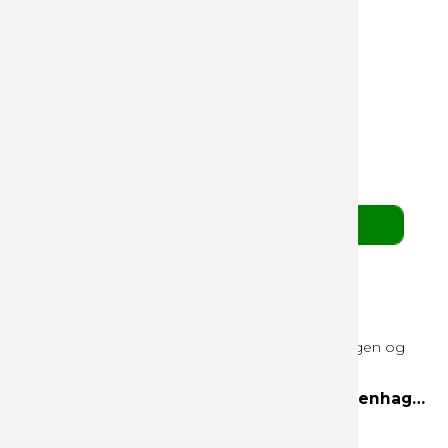
Mix grøn Palæ Gift Selection 480g
Mix af fyldte grønne Cocoture chokoladekugler
139,00 DKK
pr. stk. v/ 10 stk.
(ekskl. moms)
BESTIL HER
3 Favorites 300g hvid æske Helsinki, Copenhagen og Edinburgh
Helsinki
Copenhagen