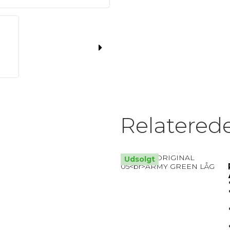
MATRIX / ALU RAMMER.
Nøglesnor
MULEPOSER * MANGE FARVER
Relatered
Udsolgt