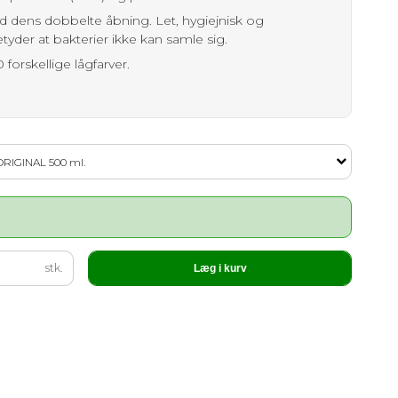
d dens dobbelte åbning. Let, hygiejnisk og
yder at bakterier ikke kan samle sig.
forskellige lågfarver.
ORIGINAL 500 ml.
stk.
Læg i kurv