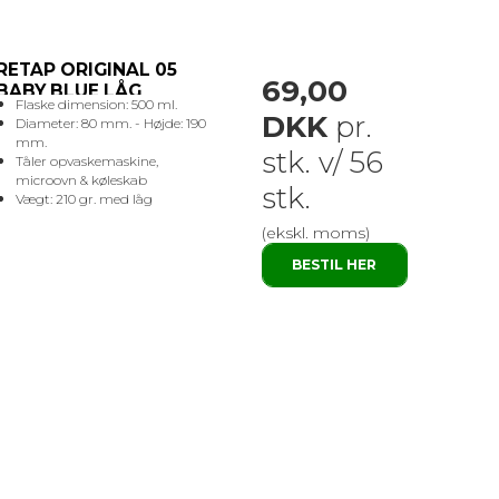
RETAP ORIGINAL 05
69,00
BABY BLUE LÅG
Flaske dimension: 500 ml.
DKK
pr.
Diameter: 80 mm. - Højde: 190
mm.
stk. v/ 56
Tåler opvaskemaskine,
microovn & køleskab
stk.
Vægt: 210 gr. med låg
(ekskl. moms)
BESTIL HER