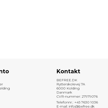
nto
Kontakt
BEFREE.DK
er
Rytterskolevej 7A
elding
6000 Kolding
Danmark
CVR-nummer: 27979076
Telefonnr.: +45 7630 1036
E-mail
:
info@befree.dk