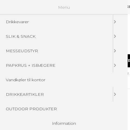
Menu
GUIDELINES
FAQ
☁ UPLOAD DINE FILER
KONTAKT
DIN 
Drikkevarer
SLIK & SNACK
MESSEUDSTYR
DRIKKEVARER
SLIK & SNACK
MESSEUDSTY
PAPKRUS + ISBÆGERE
Forside
/
Produkter
/
DRIKKEARTIKLER
/
ISOLERET FLASKER - U
Vandkøler til kontor
DRIKKEARTIKLER
OUTDOOR PRODUKTER
Information