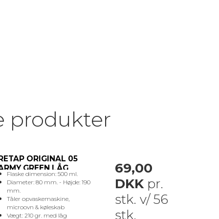
e produkter
RETAP ORIGINAL 05
69,00
ARMY GREEN LÅG
Flaske dimension: 500 ml.
DKK
pr.
Diameter: 80 mm. - Højde: 190
mm.
stk. v/ 56
Tåler opvaskemaskine,
microovn & køleskab
stk.
Vægt: 210 gr. med låg