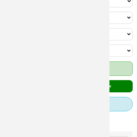
1
Vælg antal gaveæsker
2
Vælg farve på æskerne
3
Vælg snack til æsken
4
Vælg farve på snackbæger
Priser fra 195,00 DKK
stk.
Læg i kurv
Tilkøb designhjælp
Specifikationer