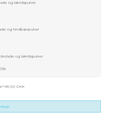
ade og lakridspulver
lade og hindbærpulver
kolade og lakridspulver
1036
ce">69,00 DKK
dsdage