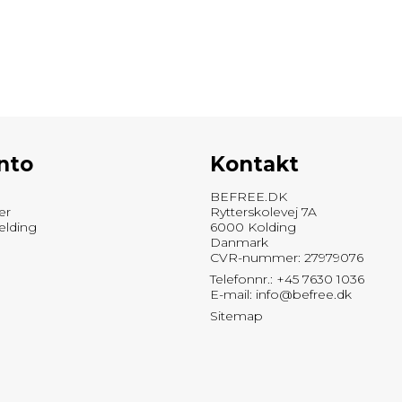
nto
Kontakt
BEFREE.DK
er
Rytterskolevej 7A
elding
6000 Kolding
Danmark
CVR-nummer: 27979076
Telefonnr.: +45 7630 1036
E-mail
:
info@befree.dk
Sitemap