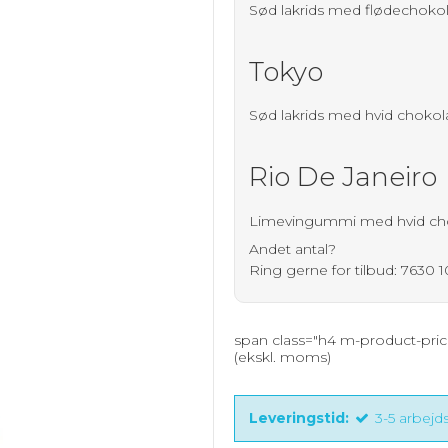
Sød lakrids med flødechokol
SPECIAL ØL PÅ FLASKE - MED LOGO
TYGGEGUMMI M. LOGO - BLISTERPAK
BEACHFLAG MED LOGO
POPCORN BÆGRE - 5 STR.
Tokyo
BRUS VAND PÅ FLASKE - MED LOGO
SNACK BÆGRE MED LOGO
GULVMÅTTER
POPCORN HORN - 3 STR.
Sød lakrids med hvid choko
SNACK - BØTTER - JULEGAVER
VINGUMMI I MINIPOSER
Rio De Janeiro
COCOTURE KUGLER - 1 KG.
GULVDISPLAY
Limevingummi med hvid cho
PVC MESH & PVC FRONTLIT
Andet antal?
Ring gerne for tilbud: 7630 
STOFBANNERE
SNACK BÆGRE MED LOGO.
span class="h4 m-product-pri
(ekskl. moms)
KUGLEPENNE M. LOGO
Leveringstid:
3-5 arbej
Papkrus med logo