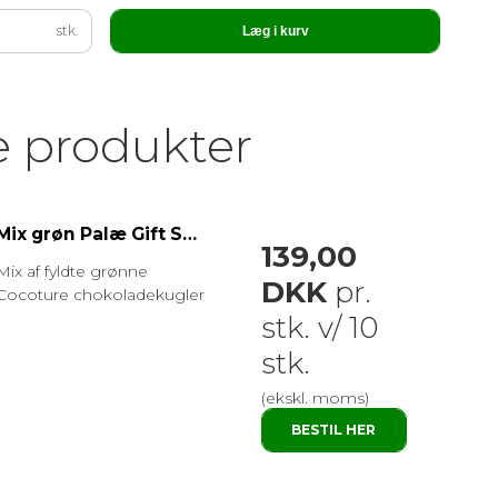
stk.
Læg i kurv
e produkter
Mix grøn Palæ Gift Selection 480g
139,00
Mix af fyldte grønne
DKK
pr.
Cocoture chokoladekugler
stk. v/ 10
stk.
(ekskl. moms)
BESTIL HER