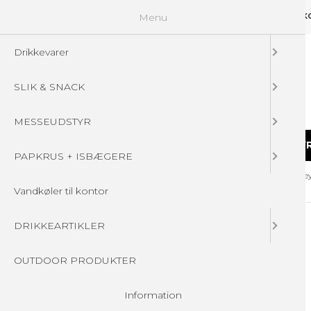
Menu
GUIDELINES
FAQ
☁ UPLOAD DINE FILER
KONTAKT
DIN 
Drikkevarer
SLIK & SNACK
MESSEUDSTYR
DRIKKEVARER
SLIK & SNACK
MESSEUDSTY
PAPKRUS + ISBÆGERE
Forside
/
Produkter
/
JULEGAVER
/
3 Favorites 300g hvid æske Rey
Vandkøler til kontor
DRIKKEARTIKLER
OUTDOOR PRODUKTER
Information