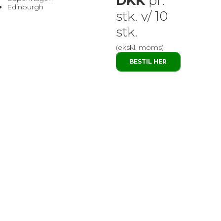
DKK
pr.
Edinburgh
stk. v/ 10
stk.
(ekskl. moms)
BESTIL HER