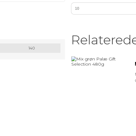
MATRIX / ALU RAMMER.
Nøglesnor
Relatered
MULEPOSER * MANGE FARVER
140