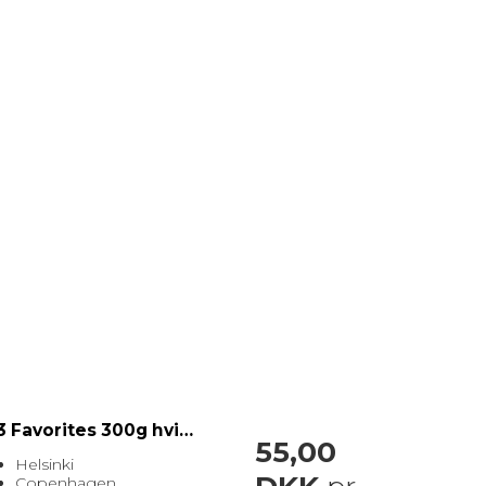
3 Favorites 300g hvid æske Helsinki, Copenhagen og Edinburgh
55,00
Helsinki
Copenhagen