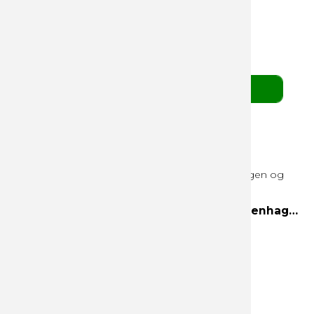
139,00 DKK
pr. stk. v/ 10 stk.
(ekskl. moms)
BESTIL HER
3 Favorites 300g hvid æske Helsinki, Copenhagen og Edinburgh
Helsinki
Copenhagen
Edinburgh
55,00 DKK
pr. stk. v/ 10 stk.