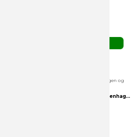
Mix af fyldte grønne Cocoture chokoladekugler
139,00 DKK
pr. stk. v/ 10 stk.
(ekskl. moms)
BESTIL HER
3 Favorites 300g hvid æske Helsinki, Copenhagen og Edinburgh
Helsinki
Copenhagen
Edinburgh