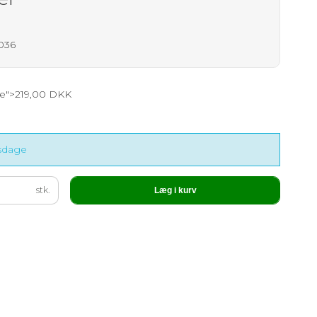
1036
ce">219,00 DKK
dsdage
stk.
Læg i kurv