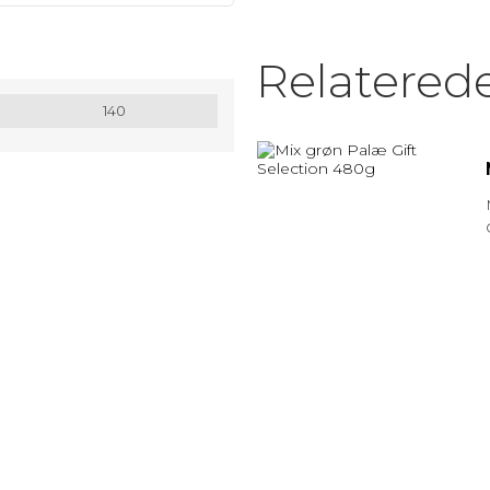
MATRIX / ALU RAMMER.
Relatered
Nøglesnor
140
MULEPOSER * MANGE FARVER