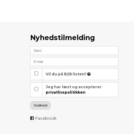
Nyhedstilmelding
Vil du på B2B listen?
Jeg har læst og accepterer
privatlivspolitikken
Godkend
Facebook