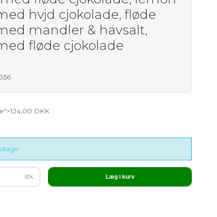
med hvjd cjokolade, fløde
 med mandler & havsalt,
 med fløde cjokolade
1036
ce">124,00 DKK
dsdage
stk.
Læg i kurv