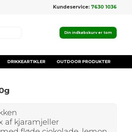
Kundeservice:
7630 1036
Din indkøbskurv er tom
DRIKKEARTIKLER
OUTDOOR PRODUKTER
40g
jkken
x af kjaramjeller
 med fløde cjokolade, lemon