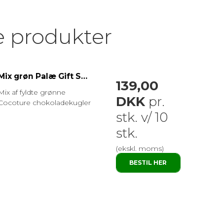
e produkter
Mix grøn Palæ Gift Selection 480g
139,00
Mix af fyldte grønne
DKK
pr.
Cocoture chokoladekugler
stk. v/ 10
stk.
(ekskl. moms)
BESTIL HER