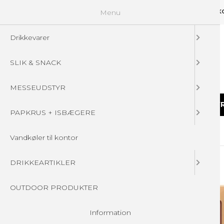
Menu
GUIDELINES
FAQ
☁ UPLOAD DINE FILER
KONTAKT
DIN 
Drikkevarer
SLIK & SNACK
MESSEUDSTYR
DRIKKEVARER
SLIK & SNACK
MESSEUDSTY
PAPKRUS + ISBÆGERE
Forside
/
Produkter
/
JULEGAVER
/
Karamelmix 440g
Vandkøler til kontor
DRIKKEARTIKLER
OUTDOOR PRODUKTER
Information