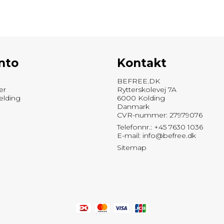
nto
Kontakt
BEFREE.DK
er
Rytterskolevej 7A
elding
6000 Kolding
Danmark
CVR-nummer: 27979076
Telefonnr.: +45 7630 1036
E-mail
:
info@befree.dk
Sitemap