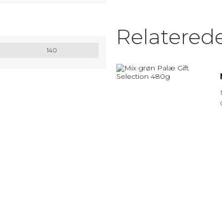
MATRIX / ALU RAMMER.
Relatered
Nøglesnor
140
MULEPOSER * MANGE FARVER