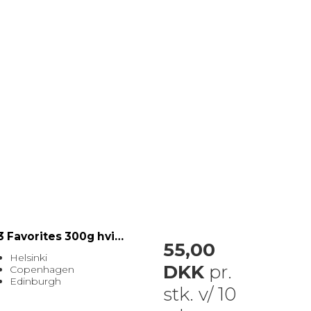
3 Favorites 300g hvid æske Helsinki, Copenhagen og Edinburgh
55,00
Helsinki
DKK
pr.
Copenhagen
Edinburgh
stk. v/ 10