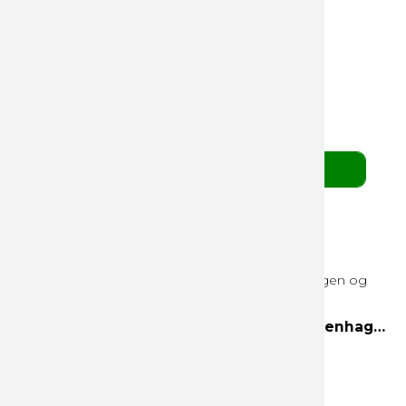
Mix grøn Palæ Gift Selection 480g
Mix af fyldte grønne Cocoture chokoladekugler
139,00 DKK
pr. stk. v/ 10 stk.
(ekskl. moms)
BESTIL HER
3 Favorites 300g hvid æske Helsinki, Copenhagen og Edinburgh
Helsinki
Copenhagen
Edinburgh