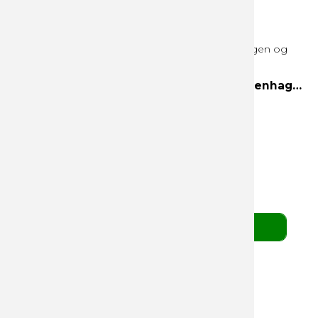
3 Favorites 300g hvid æske Helsinki, Copenhagen og Edinburgh
Helsinki
Copenhagen
Edinburgh
55,00 DKK
pr. stk. v/ 10 stk.
(ekskl. moms)
BESTIL HER