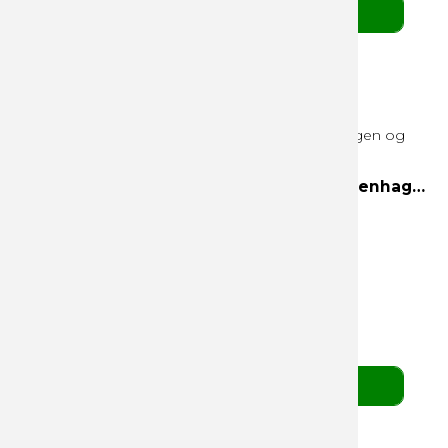
BESTIL HER
3 Favorites 300g hvid æske Helsinki, Copenhagen og Edinburgh
Helsinki
Copenhagen
Edinburgh
55,00 DKK
pr. stk. v/ 10 stk.
(ekskl. moms)
BESTIL HER