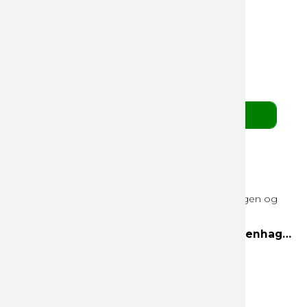
Mix af fyldte grønne Cocoture chokoladekugler
139,00 DKK
pr. stk. v/ 10 stk.
(ekskl. moms)
BESTIL HER
3 Favorites 300g hvid æske Helsinki, Copenhagen og Edinburgh
Helsinki
Copenhagen
Edinburgh