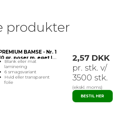
e produkter
PREMIUM BAMSE - Nr. 1
2,57 DKK
10 gr. poser m. eget logo
Blank eller mat
pr. stk. v/
laminering
6 smagsvariant
3500 stk.
Hvid eller transparent
folie
(ekskl. moms)
BESTIL HER