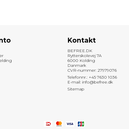
nto
Kontakt
BEFREE.DK
er
Rytterskolevej 7A
elding
6000 Kolding
Danmark
CVR-nummer: 27979076
Telefonnr.: +45 7630 1036
E-mail
:
info@befree.dk
Sitemap