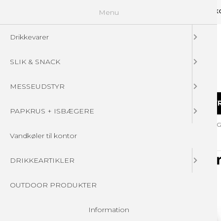
Menu
GUIDELINES
FAQ
☁ UPLOAD DINE FILER
KONTAKT
DIN 
Drikkevarer
SLIK & SNACK
MESSEUDSTYR
DRIKKEVARER
SLIK & SNACK
MESSEUDSTY
PAPKRUS + ISBÆGERE
Forside
/
Produkter
/
SLIK & SNACK
/
VINGUMMI POSER MED LO
Vandkøler til kontor
DRIKKEARTIKLER
OUTDOOR PRODUKTER
Information