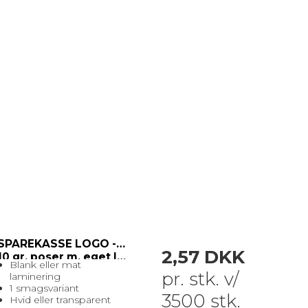
SPAREKASSE LOGO - Nr. 3
2,57 DKK
10 gr. poser m. eget logo
Blank eller mat
pr. stk. v/
laminering
1 smagsvariant
3500 stk.
Hvid eller transparent