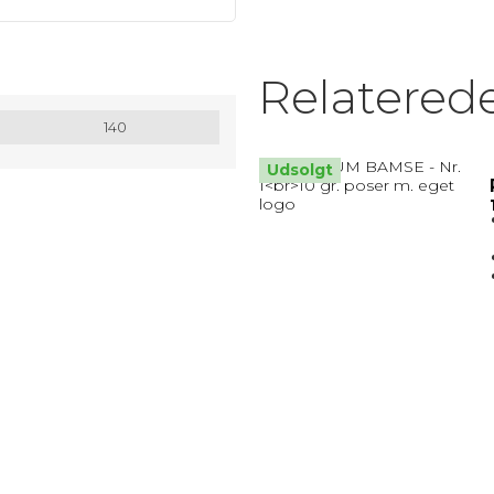
MATRIX / ALU RAMMER.
Relatered
Nøglesnor
140
MULEPOSER * MANGE FARVER
Udsolgt