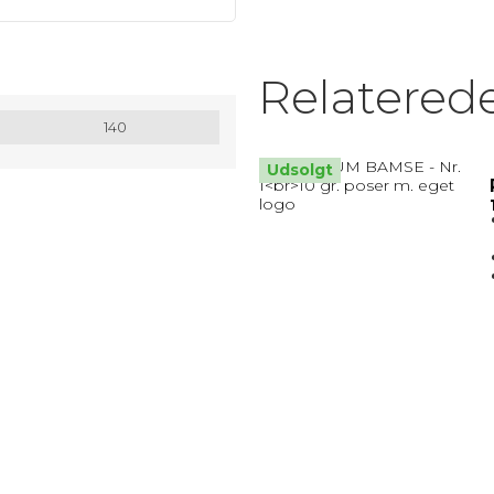
MATRIX / ALU RAMMER.
Relatered
Nøglesnor
140
MULEPOSER * MANGE FARVER
Udsolgt