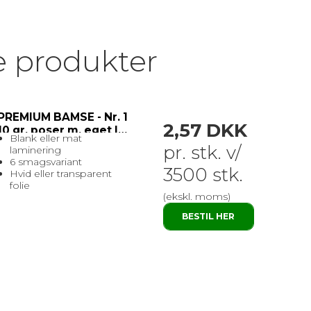
e produkter
PREMIUM BAMSE - Nr. 1
2,57 DKK
10 gr. poser m. eget logo
Blank eller mat
pr. stk. v/
laminering
6 smagsvariant
3500 stk.
Hvid eller transparent
folie
(ekskl. moms)
BESTIL HER