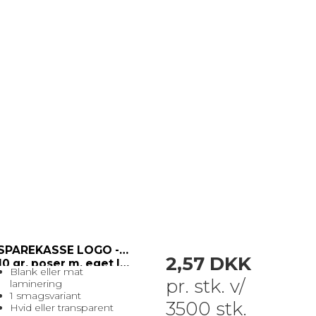
SPAREKASSE LOGO - Nr. 3
2,57 DKK
10 gr. poser m. eget logo
Blank eller mat
pr. stk. v/
laminering
1 smagsvariant
3500 stk.
Hvid eller transparent