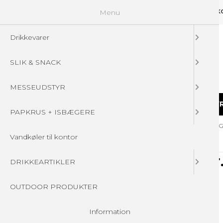
Menu
GUIDELINES
FAQ
☁ UPLOAD DINE FILER
KONTAKT
DIN 
Drikkevarer
SLIK & SNACK
MESSEUDSTYR
DRIKKEVARER
SLIK & SNACK
MESSEUDSTY
PAPKRUS + ISBÆGERE
Forside
/
Produkter
/
SLIK & SNACK
/
VINGUMMI POSER MED LO
Vandkøler til kontor
DRIKKEARTIKLER
OUTDOOR PRODUKTER
Information