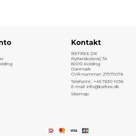
nto
Kontakt
BEFREE.DK
er
Rytterskolevej 7A
elding
6000 Kolding
Danmark
CVR-nummer: 27979076
Telefonnr.: +45 7630 1036
E-mail
:
info@befree.dk
Sitemap