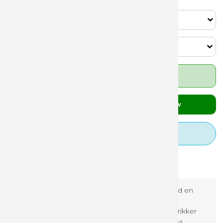
1
Vælg antal
2
Vælg antal trykfarver
Priser fra 18,00 DKK
stk.
Læg i kurv
Tilkøb designhjælp
Beskrivelse
Specifikationer
Mulepose af genvundet materiale 150 g/m² med en
stroplængde på 31 cm. Genanvendt bomuld er
fremstillet af genvundet affald skabt af tekstilfabrikker
under skæreprocessen. Lignende farver blandes