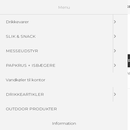
Menu
GUIDELINES
FAQ
☁ UPLOAD DINE FILER
KONTAKT
DIN 
Drikkevarer
SLIK & SNACK
MESSEUDSTYR
DRIKKEVARER
SLIK & SNACK
MESSEUDSTY
PAPKRUS + ISBÆGERE
Forside
/
Produkter
/
MESSEUDSTYR
/
MULEPOSER * MANGE FA
Vandkøler til kontor
DRIKKEARTIKLER
OUTDOOR PRODUKTER
Information