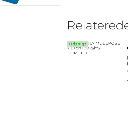
MATRIX / ALU RAMMER.
Relatered
Nøglesnor
MULEPOSER * MANGE FARVER
Udsolgt