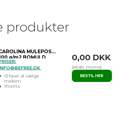
e produkter
CAROLINA MULEPOSE 7 L
0,00 DKK
100 g/m2 BOMULD
PRISER:
(ekskl. moms)
INFO@BEFREE.DK
15 faver at vælge
BESTIL HER
mellem
11941114