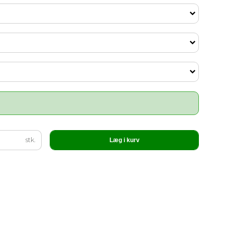
stk.
Læg i kurv