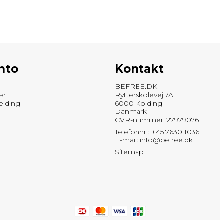
nto
Kontakt
BEFREE.DK
er
Rytterskolevej 7A
elding
6000 Kolding
Danmark
CVR-nummer: 27979076
Telefonnr.: +45 7630 1036
E-mail
:
info@befree.dk
Sitemap