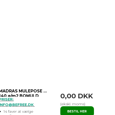
MADRAS MULEPOSE 7 L
0,00 DKK
140 g/m2 BOMULD
PRISER:
(ekskl. moms)
INFO@BEFREE.DK
14 faver at vælge
BESTIL HER