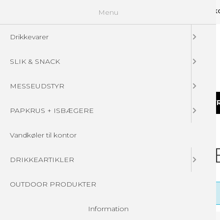
Menu
GUIDELINES
FAQ
☁ UPLOAD DINE FILER
KONTAKT
DIN 
Drikkevarer
SLIK & SNACK
MESSEUDSTYR
DRIKKEVARER
SLIK & SNACK
MESSEUDSTY
PAPKRUS + ISBÆGERE
Forside
/
Produkter
/
Alle produkter * D, E, F, G
Vandkøler til kontor
Alle produkter * D, E
DRIKKEARTIKLER
OUTDOOR PRODUKTER
Information