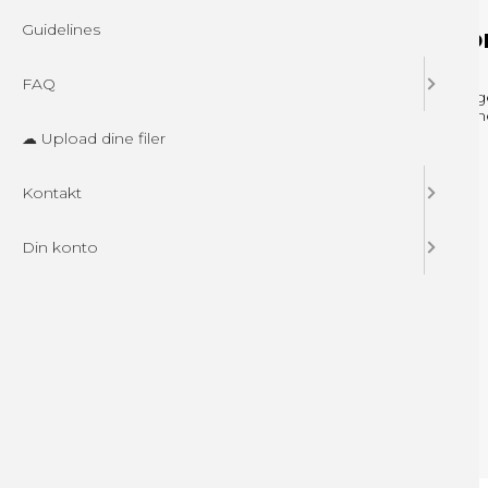
Guidelines
Kategorier
Din ko
Drikkevarer
Log ind
FAQ
SLIK & SNACK
Opret brug
MESSEUDSTYR
Nyhedstilm
PAPKRUS + ISBÆGERE
☁ Upload dine filer
Vandkøler til kontor
DRIKKEARTIKLER
OUTDOOR PRODUKTER
Kontakt
Din konto