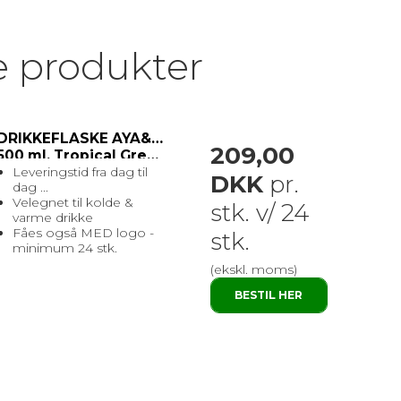
e produkter
DRIKKEFLASKE AYA&IDA
209,00
500 ml. Tropical Green
Leveringstid fra dag til
DKK
pr.
dag ...
Velegnet til kolde &
stk. v/ 24
varme drikke
Fåes også MED logo -
stk.
minimum 24 stk.
(ekskl. moms)
BESTIL HER