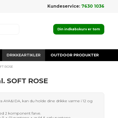
Kundeservice:
7630 1036
Din indkøbskurv er tom
DRIKKEARTIKLER
OUTDOOR PRODUKTER
OFT ROSE
l. SOFT ROSE
a AYA&IDA, kan du holde dine drikke varme i 12 og
med 2 komponent farve.
 (1 + 0) pantone + guld & sølv pantone.