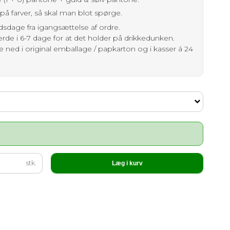
på farver, så skal man blot spørge.
jdsdage fra igangsættelse af ordre.
e i 6-7 dage for at det holder på drikkedunken.
e ned i original emballage / papkarton og i kasser á 24
stk.
Læg i kurv