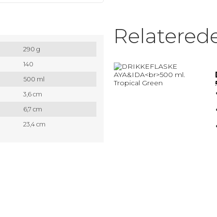
MATRIX / ALU RAMMER.
Relatered
Nøglesnor
290 g
MULEPOSER * MANGE FARVER
140
500 ml
3,6 cm
6,7 cm
23,4 cm