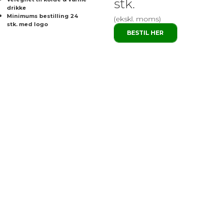
stk.
drikke
Minimums bestilling 24
(ekskl. moms)
stk. med logo
BESTIL HER