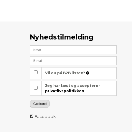
Nyhedstilmelding
Vil du på B2B listen?
Jeg har læst og accepterer
privatlivspolitikken
Godkend
Facebook