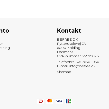
nto
Kontakt
BEFREE.DK
er
Rytterskolevej 7A
elding
6000 Kolding
Danmark
CVR-nummer: 27979076
Telefonnr.: +45 7630 1036
E-mail
:
info@befree.dk
Sitemap