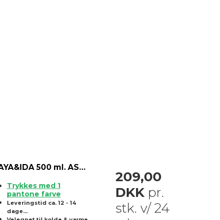
AYA&IDA 500 ml. ASH ROSE
209,00
Trykkes med 1
DKK
pr.
pantone farve
Leveringstid ca. 12 - 14
stk. v/ 24
dage...
Velegnet til kolde & varme