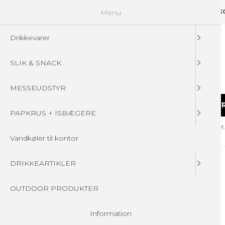
Menu
GUIDELINES
FAQ
☁ UPLOAD DINE FILER
KONTAKT
DIN 
Drikkevarer
SLIK & SNACK
MESSEUDSTYR
DRIKKEVARER
SLIK & SNACK
MESSEUDSTY
PAPKRUS + ISBÆGERE
Forside
/
Produkter
/
DRIKKEARTIKLER
/
ISOLERET FLASKER - M
Vandkøler til kontor
DRIKKEARTIKLER
OUTDOOR PRODUKTER
Information