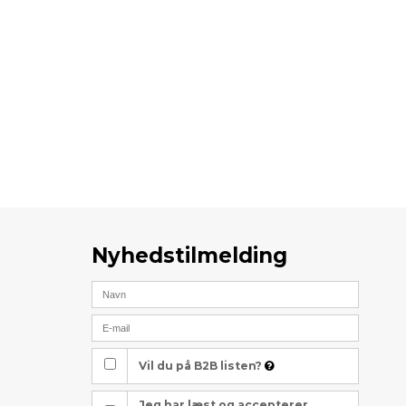
Nyhedstilmelding
Vil du på B2B listen?
Jeg har læst og accepterer