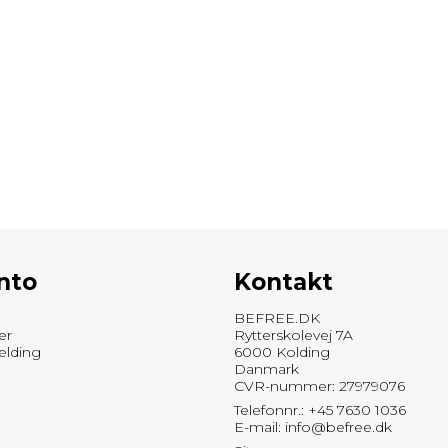
nto
Kontakt
BEFREE.DK
er
Rytterskolevej 7A
elding
6000 Kolding
Danmark
CVR-nummer: 27979076
Telefonnr.: +45 7630 1036
E-mail
:
info@befree.dk