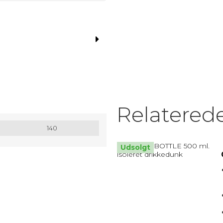
MATRIX / ALU RAMMER.
Nøglesnor
MULEPOSER * MANGE FARVER
Relatered
140
Udsolgt