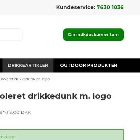
Kundeservice:
7630 1036
Din indkøbskurv er tom
DRIKKEARTIKLER
OUTDOOR PRODUKTER
 isoleret drikkedunk m. logo
soleret drikkedunk m. logo
ce">119,00 DKK
jdsdage