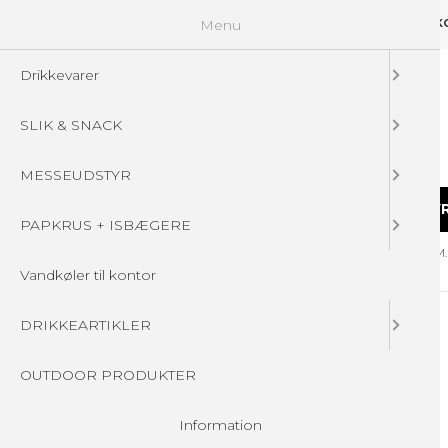
Menu
GUIDELINES
FAQ
☁ UPLOAD DINE FILER
KONTAKT
DIN 
Drikkevarer
SLIK & SNACK
MESSEUDSTYR
DRIKKEVARER
SLIK & SNACK
MESSEUDSTY
PAPKRUS + ISBÆGERE
Forside
/
Produkter
/
DRIKKEARTIKLER
/
ISOLERET FLASKER - M
Vandkøler til kontor
DRIKKEARTIKLER
OUTDOOR PRODUKTER
Information