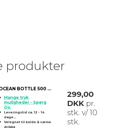
e produkter
OCEAN BOTTLE 500 ml. isoleret drikkedunk
299,00
Mange tryk
DKK
pr.
muligheder - Spørg
Os.
stk. v/ 10
Leveringstid ca. 12 - 14
dage...
stk.
Velegnet til kolde & varme
drikke