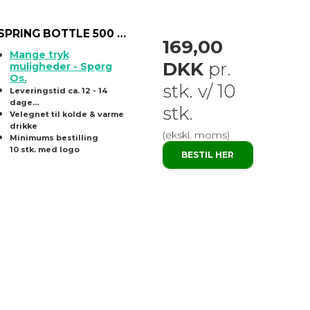
SPRING BOTTLE 500 ml. isoleret drikkedunk
169,00
Mange tryk
DKK
pr.
muligheder - Spørg
Os.
stk. v/ 10
Leveringstid ca. 12 - 14
dage...
stk.
Velegnet til kolde & varme
drikke
(ekskl. moms)
Minimums bestilling
10 stk. med logo
BESTIL HER