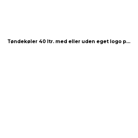
MATRIX / ALU RAMMER.
Nøglesnor
MULEPOSER * MANGE FARVER
Tøndekøler 40 ltr. med eller uden eget logo print