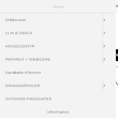
Menu
GUIDELINES
FAQ
☁ UPLOAD DINE FILER
KONTAKT
DIN 
Drikkevarer
SLIK & SNACK
MESSEUDSTYR
DRIKKEVARER
SLIK & SNACK
MESSEUDSTY
PAPKRUS + ISBÆGERE
Forside
/
Produkter
/
DRIKKEARTIKLER
/
PLAST FLASKER - MED
Vandkøler til kontor
PLAST FLASKER -
DRIKKEARTIKLER
OUTDOOR PRODUKTER
Udsolgt
Information