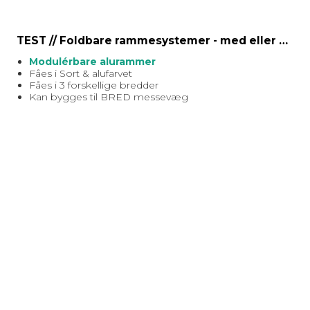
TEST // Foldbare rammesystemer - med eller uden bannere
Modulérbare alurammer
Fåes i Sort & alufarvet
Fåes i 3 forskellige bredder
Kan bygges til BRED messevæg