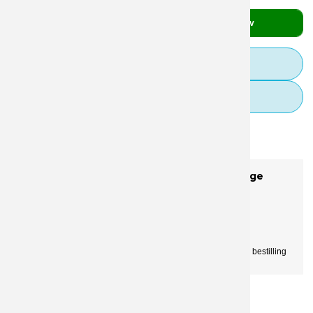
stk.
Læg i kurv
Guideline til filopsætning
FAQ
Beskrivelse
Specifikationer
Downloads
Klassisk flaske i tidløs deign. Passer til mange
brancher
✅ 9 lågfarver som frit valg
✅ FSC certificeret papir label
✅ Produktion hver uge
✅ Genanvendelig plast
✅ 7 cm. høj label.
✅ Fra 378 stk. som minumums bestilling
Relaterede produkter