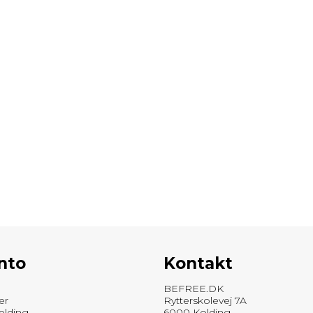
nto
Kontakt
BEFREE.DK
er
Rytterskolevej 7A
elding
6000 Kolding