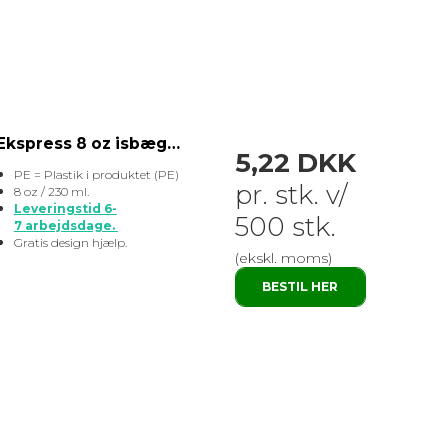
Ekspress 8 oz isbæger med logo – stor
5,22 DKK
PE = Plastik i produktet (PE)
pr. stk. v/
8 oz / 230 ml.
Leveringstid 6-
500 stk.
7 arbejdsdage.
Gratis design hjælp.
(ekskl. moms)
BESTIL HER