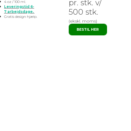
pr. stk. v/
4 oz / 100 ml.
Leveringstid 6-
500 stk.
7 arbejdsdage.
Gratis design hjælp.
(ekskl. moms)
BESTIL HER