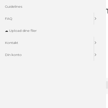
Guidelines
FAQ
☁ Upload dine filer
Kontakt
Din konto
Specifikationer
Info vedr. genanvendt plast