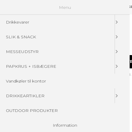
Menu
GUIDELINES
FAQ
☁ UPLOAD DINE FILER
KONTAKT
DIN 
Drikkevarer
SLIK & SNACK
MESSEUDSTYR
DRIKKEVARER
SLIK & SNACK
MESSEUDSTY
PAPKRUS + ISBÆGERE
Forside
/
Produkter
/
PAPKRUS + ISBÆGERE
/
IS BÆGER - 3 STR
Vandkøler til kontor
DRIKKEARTIKLER
OUTDOOR PRODUKTER
Information