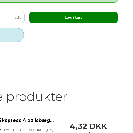
stk.
Læg i kurv
e produkter
Ekspress 4 oz isbæger med logo – lille
4,32 DKK
PE = Plastik i produktet (PE)