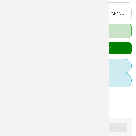
2
Priser fra 4.295,00 DKK
stk.
Læg i kurv
Guideline til filopsætning
Tilkøb designhjælp
Specifikationer
Downloads
Guidelines
Leveringsplan
Video
Oprindelsesland:
Tjekkiet