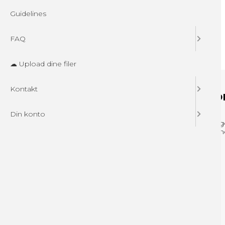
Økologisk Nej
Guidelines
Emner pr. kolli 50 stk.
Vægt (brutto/netto) 625,00 g / 585,00 g
FAQ
Produktionstid 10 hverdage efter godkendt korrektur
☁ Upload dine filer
Smag Salt karamel, Hindbær, Lakrids
Kontakt
Kategorier
Din ko
Din konto
Drikkevarer
Log ind
SLIK & SNACK
Opret brug
MESSEUDSTYR
Nyhedstilm
PAPKRUS + ISBÆGERE
Vandkøler til kontor
DRIKKEARTIKLER
OUTDOOR PRODUKTER