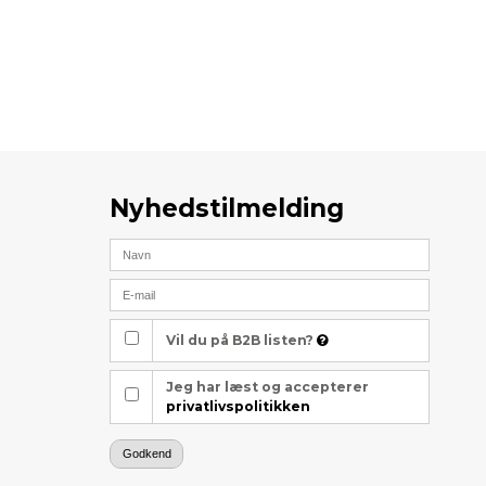
Nyhedstilmelding
Vil du på B2B listen?
Jeg har læst og accepterer
privatlivspolitikken
Godkend