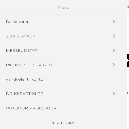
Menu
GUIDELINES
FAQ
☁ UPLOAD DINE FILER
KONTAKT
DIN 
Drikkevarer
SLIK & SNACK
MESSEUDSTYR
DRIKKEVARER
SLIK & SNACK
MESSEUDSTY
PAPKRUS + ISBÆGERE
Forside
/
FAQ Chokobøtter 3 i 1
Vandkøler til kontor
FAQ Chokobøtter 3 
DRIKKEARTIKLER
OUTDOOR PRODUKTER
Information Holdbarhed 6 mdr.
Antal farver 4 farver
Information
Veggie/Vegan Nej / Nej