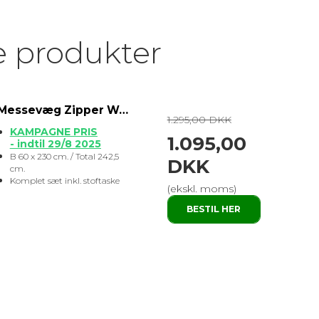
e produkter
Messevæg Zipper Wall B 60 cm dobbeltsidet print
1.295,00 DKK
KAMPAGNE PRIS
1.095,00
- indtil 29/8 2025
B 60 x 230 cm. / Total 242,5
DKK
cm.
Komplet sæt inkl. stoftaske
(ekskl. moms)
BESTIL HER