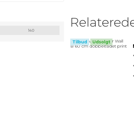
MATRIX / ALU RAMMER.
Relatered
Nøglesnor
140
MULEPOSER * MANGE FARVER
Tilbud
Udsolgt