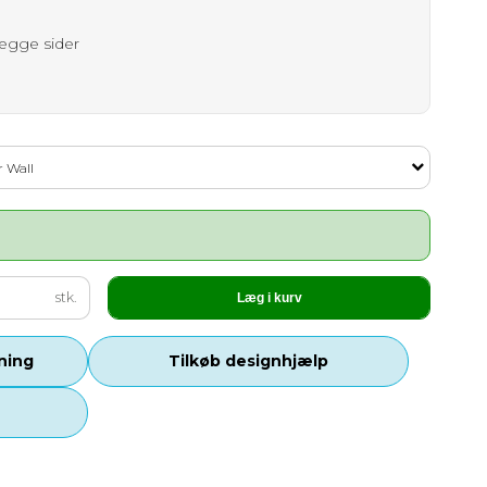
begge sider
r Wall
stk.
Læg i kurv
tning
Tilkøb designhjælp