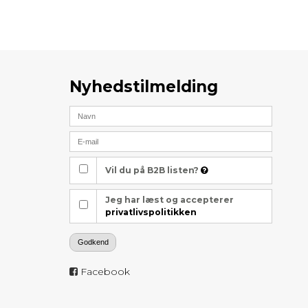
Nyhedstilmelding
Vil du på B2B listen?
Jeg har læst og accepterer
privatlivspolitikken
Godkend
Facebook