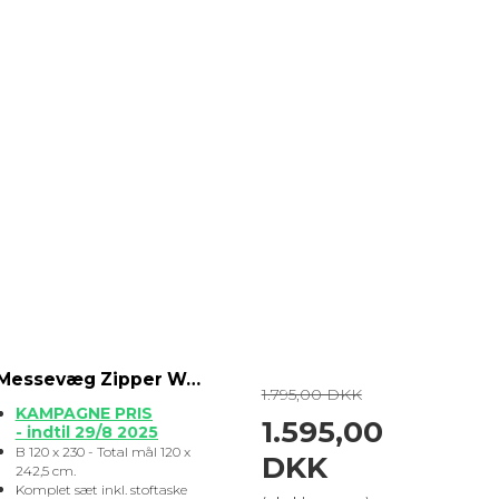
Messevæg Zipper Wall B 120 cm dobbeltsidet print
1.795,00 DKK
KAMPAGNE PRIS
1.595,00
- indtil 29/8 2025
B 120 x 230 - Total mål 120 x
DKK
242,5 cm.
Komplet sæt inkl. stoftaske