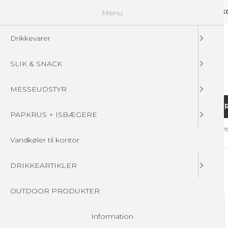
Menu
GUIDELINES
FAQ
☁ UPLOAD DINE FILER
KONTAKT
DIN 
Drikkevarer
SLIK & SNACK
MESSEUDSTYR
DRIKKEVARER
SLIK & SNACK
MESSEUDSTY
PAPKRUS + ISBÆGERE
Forside
/
Produkter
/
MESSEUDSTYR
/
MESSEVÆGGE
/
Messevæg
Vandkøler til kontor
Tilbud
DRIKKEARTIKLER
OUTDOOR PRODUKTER
Information