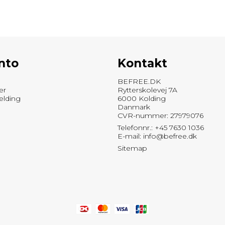
nto
Kontakt
BEFREE.DK
er
Rytterskolevej 7A
elding
6000 Kolding
Danmark
CVR-nummer: 27979076
Telefonnr.: +45 7630 1036
E-mail
:
info@befree.dk
Sitemap