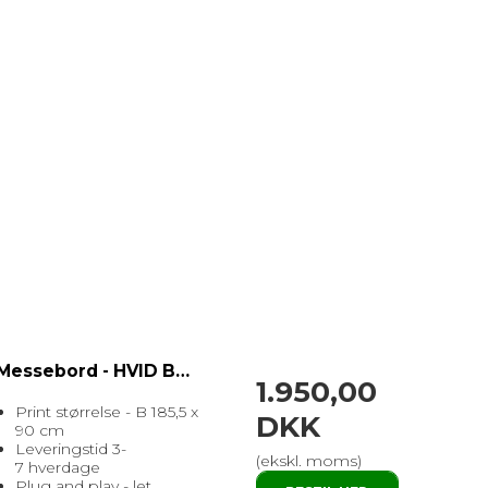
Messebord - HVID BORDPLADE
1.950,00
Print størrelse - B 185,5 x
DKK
90 cm
Leveringstid 3-
(ekskl. moms)
7 hverdage
Plug and play - let