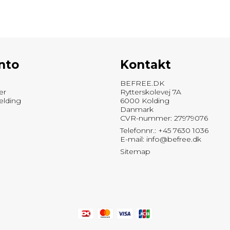
nto
Kontakt
BEFREE.DK
er
Rytterskolevej 7A
elding
6000 Kolding
Danmark
CVR-nummer: 27979076
Telefonnr.: +45 7630 1036
E-mail
:
info@befree.dk
Sitemap