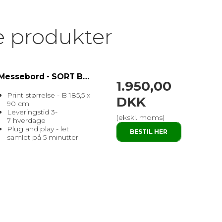
e produkter
Messebord - SORT BORDPLADE
1.950,00
Print størrelse - B 185,5 x
DKK
90 cm
Leveringstid 3-
(ekskl. moms)
7 hverdage
Plug and play - let
BESTIL HER
samlet på 5 minutter