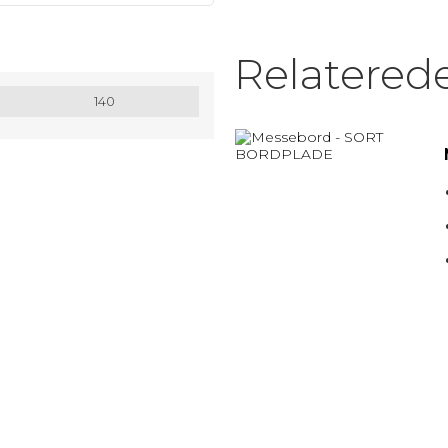
MATRIX / ALU RAMMER.
Relatered
Nøglesnor
140
MULEPOSER * MANGE FARVER