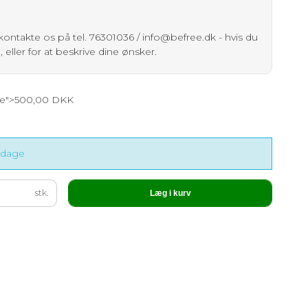
kontakte os på tel. 76301036 / info@befree.dk - hvis du
eller for at beskrive dine ønsker.
ce">500,00 DKK
sdage
stk.
Læg i kurv