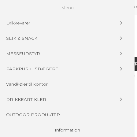
Menu
GUIDELINES
FAQ
☁ UPLOAD DINE FILER
KONTAKT
DIN 
Drikkevarer
SLIK & SNACK
MESSEUDSTYR
DRIKKEVARER
SLIK & SNACK
MESSEUDSTY
PAPKRUS + ISBÆGERE
Forside
/
Produkter
/
MESSEUDSTYR
/
MESSEBORDE & -DISKE
/
Vandkøler til kontor
DRIKKEARTIKLER
OUTDOOR PRODUKTER
Information