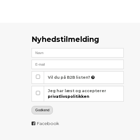
Nyhedstilmelding
Vil du på B2B listen?
Jeg har læst og accepterer
privatlivspolitikken
Godkend
Facebook