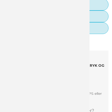
Guideline til filopsætning
Tilkøb designhjælp
FAQ
Beskrivelse
Specifikationer
Boost dit brand på papkrus
ALLE PRISER ER INKL. *DESIGN, OPSTART, TRYK OG
LEVERING - EKSKLUSIV LOVPLiGTIG
EMBALLAGEAFGIFT.
*Vi designer din kop med dit logo og én
baggrundsfarve.
Upload en fil med dit logo i høj kvalitet (PDF, EPS eller
AI), og en lille beskrivelse af hvad du ønsker
Vil du gerne selv designe dine kopper?