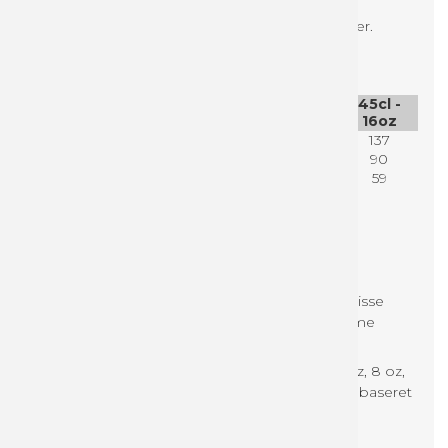
Klik på "Guideline til filopsætning" under varianter.
Sammenlign størrelser på papkrus
11,5 cl -
22cl -
35cl -
45cl -
4oz
8oz
12oz
16oz
Højde mm:
60
93
110
137
Ø top mm:
62,5
80
90
90
Ø bund
45
51
59
59
mm:
Om enkeltsidet kopper
Enkeltsidet kopper er lavet af enkeltlags pap. Disse
kopper egner sig perfekt til både kolde og varme
drikke.
Vi tilbyder enkeltsidet kopper i størrelserne: 4 oz, 8 oz,
12 oz og 16 oz. Kopperne fås med PE eller vandbaseret
belægning. Bægre med vandbaseret
barrierebelægning har PAP21