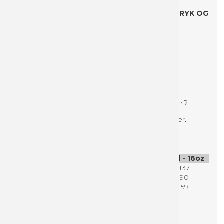
ALLE PRISER ER INKL. *DESIGN, OPSTART, TRYK OG
LEVERING - EKSKLUSIV LOVPLiGTIG
EMBALLAGEAFGIFT.
*Vi designer din kop med dit logo og én
baggrundsfarve.
Upload en fil med dit logo i høj kvalitet, og en
farvekode til baggrundsfarven, når du bestiller.
Vil du gerne selv designe dine kopper?
Klik på "Guideline til filopsætning" under varianter.
Sammenlign størrelser på papkrus
22cl - 8oz
35cl - 12oz
45cl - 16oz
Højde mm:
93
110
137
Ø top mm:
80
90
90
Ø bund mm:
51
59
59
Om dobbeltsidet kopper