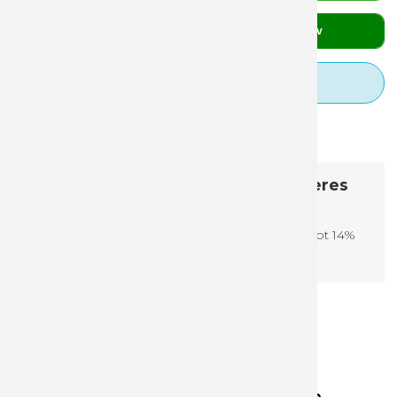
stk.
Læg i kurv
Tilkøb designhjælp
Beskrivelse
Specifikationer
Giv en personlige gaveæske med jeres
eget design
Æsken indeholder 2 fl. La Estacada - Syrah Merlot 14%
- årgang 2014
Relaterede produkter
Udsolgt
2 fl. Italiensk rødvin i gaveæske med logo