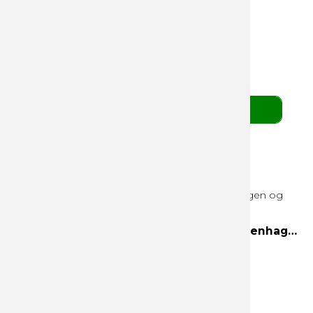
Mix af fyldte grønne Cocoture chokoladekugler
139,00 DKK
pr. stk. v/ 10 stk.
(ekskl. moms)
BESTIL HER
3 Favorites 300g hvid æske Helsinki, Copenhagen og Edinburgh
Helsinki
Copenhagen
Edinburgh