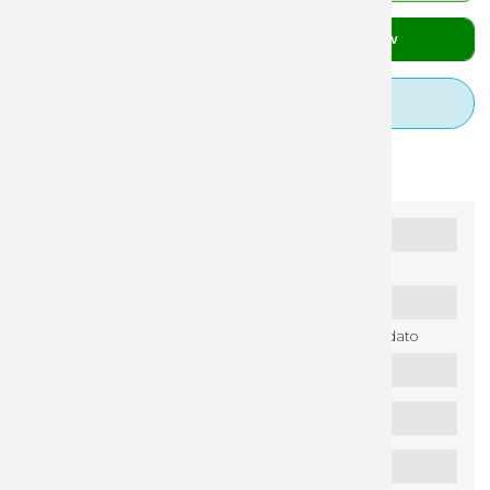
stk.
Læg i kurv
Tilkøb designhjælp
Specifikationer
Info vedr. genanvendt plast
140
Indhold:
Click mix
Nettoindhold:
60 gr.
Holdbarhed:
12 mdr. fra pakkedato
Opbevaring:
Mørkt og køligt
Ingredienser
Næringsindhold:
Pr. 100 gr.