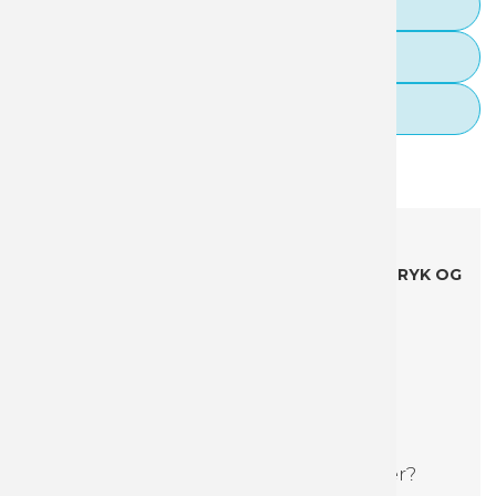
Guideline til filopsætning
Tilkøb designhjælp
FAQ
Beskrivelse
Specifikationer
Boost dit brand på papkrus
ALLE PRISER ER INKL. *DESIGN, OPSTART, TRYK OG
LEVERING - EKSKLUSIV LOVPLiGTIG
EMBALLAGEAFGIFT.
*Vi designer din kop med dit logo og én
baggrundsfarve.
Upload en fil med dit logo i høj kvalitet, og en
farvekode til baggrundsfarven, når du bestiller.
Vil du gerne selv designe dine kopper?