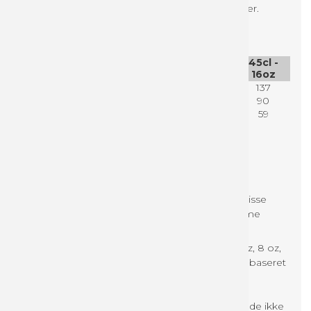
Klik på "Guideline til filopsætning" under varianter.
Sammenlign størrelser på papkrus
11,5 cl -
22cl -
35cl -
45cl -
4oz
8oz
12oz
16oz
Højde mm:
60
93
110
137
Ø top mm:
62,5
80
90
90
Ø bund
45
51
59
59
mm:
Om enkeltsidet kopper
Enkeltsidet kopper er lavet af enkeltlags pap. Disse
kopper egner sig perfekt til både kolde og varme
drikke.
Vi tilbyder enkeltsidet kopper i størrelserne: 4 oz, 8 oz,
12 oz og 16 oz. Kopperne fås med PE eller vandbaseret
belægning. Bægre med vandbaseret
barrierebelægning har PAP21
genanvendelighedscertifikat, hvilket betyder, at de ikke