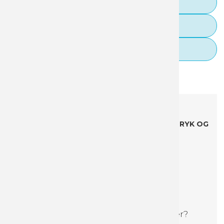
Guideline til filopsætning
Tilkøb designhjælp
FAQ
Beskrivelse
Specifikationer
Boost dit brand på papkrus
ALLE PRISER ER INKL. *DESIGN, OPSTART, TRYK OG
LEVERING - EKSKLUSIV LOVPLiGTIG
EMBALLAGEAFGIFT.
*Vi designer din kop med dit logo og én
baggrundsfarve.
Upload en fil med dit logo i høj kvalitet, og en
farvekode til baggrundsfarven, når du bestiller.
Vil du gerne selv designe dine kopper?