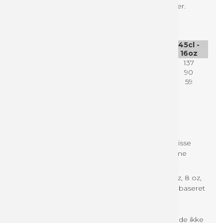
Klik på "Guideline til filopsætning" under varianter.
Sammenlign størrelser på papkrus
11,5 cl -
22cl -
35cl -
45cl -
4oz
8oz
12oz
16oz
Højde mm:
60
93
110
137
Ø top mm:
62,5
80
90
90
Ø bund
45
51
59
59
mm:
Om enkeltsidet kopper
Enkeltsidet kopper er lavet af enkeltlags pap. Disse
kopper egner sig perfekt til både kolde og varme
drikke.
Vi tilbyder enkeltsidet kopper i størrelserne: 4 oz, 8 oz,
12 oz og 16 oz. Kopperne fås med PE eller vandbaseret
belægning. Bægre med vandbaseret
barrierebelægning har PAP21
genanvendelighedscertifikat, hvilket betyder, at de ikke