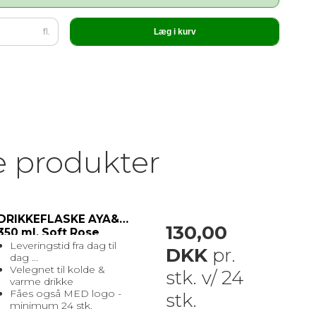
fl.
Læg i kurv
e produkter
DRIKKEFLASKE AYA&IDA
130,00
350 ml. Soft Rose
Leveringstid fra dag til
DKK
pr.
dag ...
Velegnet til kolde &
stk. v/ 24
varme drikke
Fåes også MED logo -
stk.
minimum 24 stk.