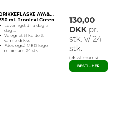
DRIKKEFLASKE AYA&IDA
130,00
350 ml. Tropical Green
Leveringstid fra dag til
DKK
pr.
dag ...
Velegnet til kolde &
stk. v/ 24
varme drikke
Fåes også MED logo -
stk.
minimum 24 stk.
(ekskl. moms)
BESTIL HER