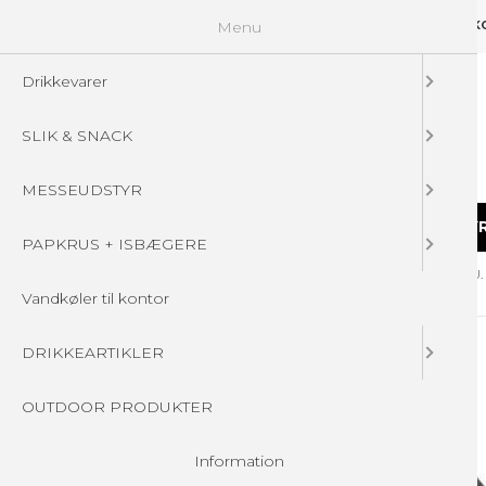
Menu
GUIDELINES
FAQ
☁ UPLOAD DINE FILER
KONTAKT
DIN 
Drikkevarer
SLIK & SNACK
MESSEUDSTYR
DRIKKEVARER
SLIK & SNACK
MESSEUDSTY
PAPKRUS + ISBÆGERE
Forside
/
Produkter
/
DRIKKEARTIKLER
/
ISOLERET FLASKER - U
Vandkøler til kontor
DRIKKEARTIKLER
OUTDOOR PRODUKTER
Information