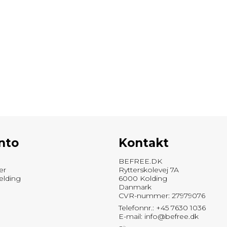
nto
Kontakt
BEFREE.DK
er
Rytterskolevej 7A
elding
6000 Kolding
Danmark
CVR-nummer: 27979076
Telefonnr.: +45 7630 1036
E-mail
:
info@befree.dk