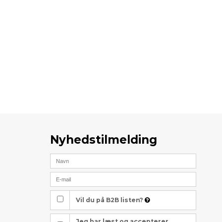
Nyhedstilmelding
Vil du på B2B listen?
Jeg har læst og accepterer