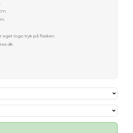
.
 cm.
am.
er eget logo tryk på flasken.
free.dk