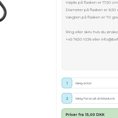
Højde på flasken er 17,50 cm
SPECIAL ØL PÅ FLASKE - MED LOGO
TYGGEGUMMI M. LOGO - BLISTERPAK
BEACHFLAG MED LOGO
POPCORN BÆGRE - 5 STR.
Diameter på flasken er 6,50
Vægten på flasken er 70 gr
BRUS VAND PÅ FLASKE - MED LOGO
SNACK BÆGRE MED LOGO
GULVMÅTTER
POPCORN HORN - 3 STR.
Ring eller skriv hvis du ønsk
SNACK - BØTTER - JULEGAVER
VINGUMMI I MINIPOSER
+45 7630 1036 eller info@be
COCOTURE KUGLER - 1 KG.
GULVDISPLAY
PVC MESH & PVC FRONTLIT
STOFBANNERE
1
Vælg antal
SNACK BÆGRE MED LOGO.
2
Vælg Farve på drikkedunk
KUGLEPENNE M. LOGO
Papkrus med logo
Priser fra 15,00 DKK