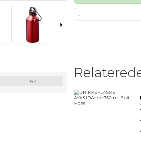
MATRIX / ALU RAMMER.
Nøglesnor
MULEPOSER * MANGE FARVER
Relatered
140