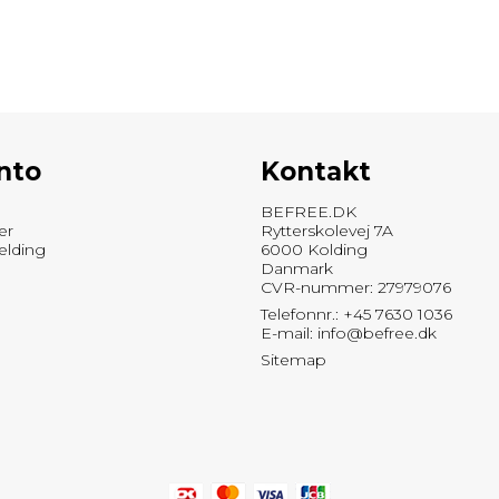
nto
Kontakt
BEFREE.DK
er
Rytterskolevej 7A
elding
6000 Kolding
Danmark
CVR-nummer: 27979076
Telefonnr.: +45 7630 1036
E-mail
:
info@befree.dk
Sitemap