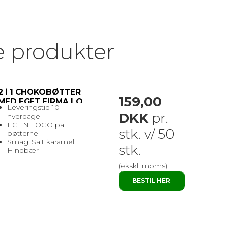
e produkter
2 i 1 CHOKOBØTTER
159,00
MED EGET FIRMA LOGO
Leveringstid 10
DKK
pr.
hverdage
EGEN LOGO på
stk. v/ 50
bøtterne
Smag: Salt karamel,
stk.
Hindbær
(ekskl. moms)
BESTIL HER