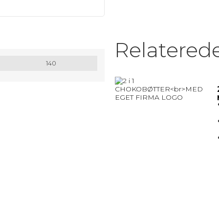
MATRIX / ALU RAMMER.
Nøglesnor
Relatered
MULEPOSER * MANGE FARVER
140