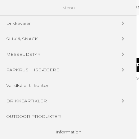
Menu
GUIDELINES
FAQ
☁ UPLOAD DINE FILER
KONTAKT
DIN 
Drikkevarer
SLIK & SNACK
MESSEUDSTYR
DRIKKEVARER
SLIK & SNACK
MESSEUDSTY
PAPKRUS + ISBÆGERE
Forside
/
Produkter
/
SLIK & SNACK
/
SNACK - BØTTER - JULEGA
Vandkøler til kontor
DRIKKEARTIKLER
OUTDOOR PRODUKTER
Information