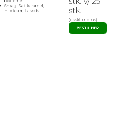
stk. v/ 25
bøtterne
Smag: Salt karamel,
stk.
Hindbær, Lakrids
(ekskl. moms)
BESTIL HER