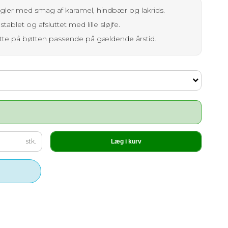
ugler med smag af karamel, hindbær og lakrids.
tablet og afsluttet med lille sløjfe.
ikette på bøtten passende på gældende årstid.
stk.
Læg i kurv