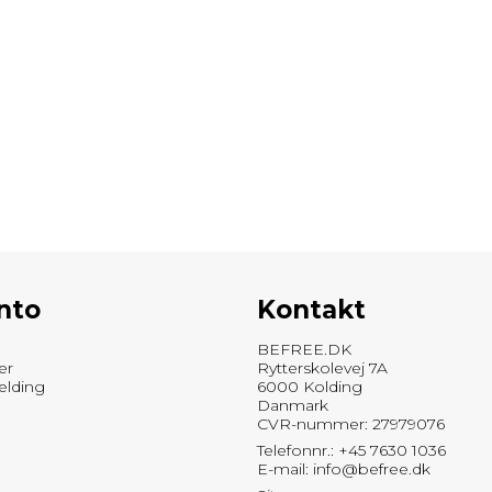
nto
Kontakt
BEFREE.DK
er
Rytterskolevej 7A
elding
6000 Kolding
Danmark
CVR-nummer: 27979076
Telefonnr.: +45 7630 1036
E-mail
:
info@befree.dk