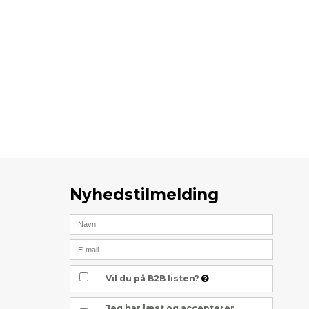
Nyhedstilmelding
Vil du på B2B listen?
Jeg har læst og accepterer