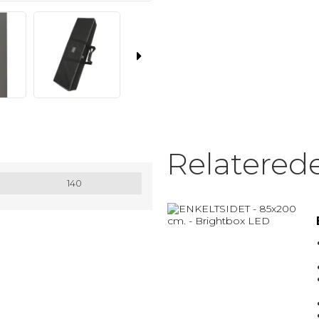
MATRIX / ALU RAMMER.
Nøglesnor
MULEPOSER * MANGE FARVER
Relatered
140