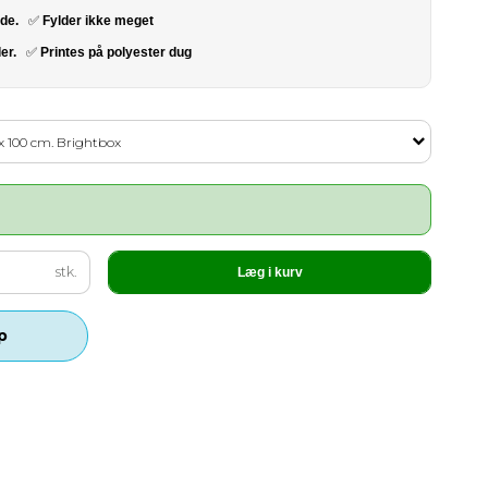
ide.
✅
Fylder ikke meget
ler.
✅
Printes på polyester dug
x 100 cm. Brightbox
stk.
Læg i kurv
p