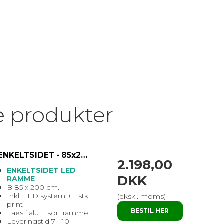
e produkter
ENKELTSIDET - 85x200 cm. - Brightbox LED
2.198,00
ENKELTSIDET LED
DKK
RAMME
B 85 x 200 cm.
Inkl. LED system + 1 stk.
(ekskl. moms)
print
BESTIL HER
Fåes i alu + sort ramme
Leveringstid 7 - 10