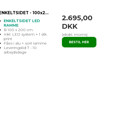
ENKELTSIDET - 100x200 cm. - Brightbox LED
2.695,00
ENKELTSIDET LED
DKK
RAMME
B 100 x 200 cm.
Inkl. LED system + 1 stk.
(ekskl. moms)
print
BESTIL HER
Fåes i alu + sort ramme
Leveringstid 7 - 10
arbejdsdage