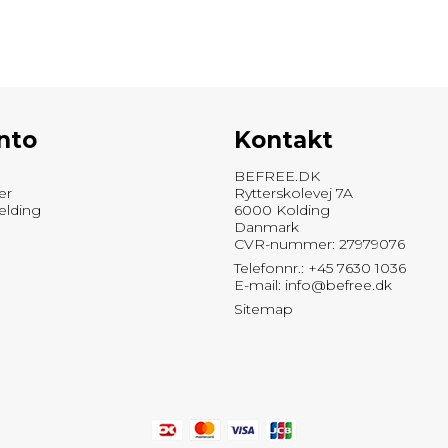
nto
Kontakt
BEFREE.DK
er
Rytterskolevej 7A
elding
6000 Kolding
Danmark
CVR-nummer: 27979076
Telefonnr.: +45 7630 1036
E-mail
:
info@befree.dk
Sitemap