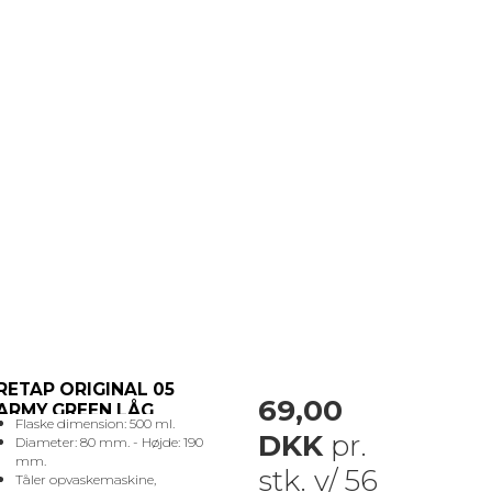
RETAP ORIGINAL 05
69,00
ARMY GREEN LÅG
Flaske dimension: 500 ml.
DKK
pr.
Diameter: 80 mm. - Højde: 190
mm.
stk. v/ 56
Tåler opvaskemaskine,