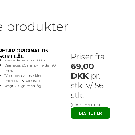
e produkter
RETAP ORIGINAL 05
Priser fra
SORT LÅG
Flaske dimension: 500 ml.
69,00
Diameter: 80 mm. - Højde: 190
mm.
DKK
pr.
Tåler opvaskemaskine,
microovn & køleskab
stk. v/ 56
Vægt: 210 gr. med låg
stk.
(ekskl. moms)
BESTIL HER