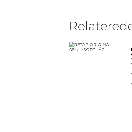
MATRIX / ALU RAMMER.
Relatered
Nøglesnor
MULEPOSER * MANGE FARVER