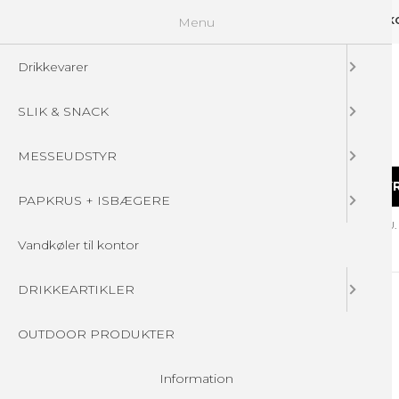
Menu
GUIDELINES
FAQ
☁ UPLOAD DINE FILER
KONTAKT
DIN 
Drikkevarer
SLIK & SNACK
MESSEUDSTYR
DRIKKEVARER
SLIK & SNACK
MESSEUDSTY
PAPKRUS + ISBÆGERE
Forside
/
Produkter
/
DRIKKEARTIKLER
/
ISOLERET FLASKER - U
Vandkøler til kontor
DRIKKEARTIKLER
OUTDOOR PRODUKTER
Information