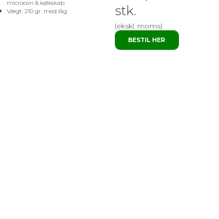
microovn & køleskab
stk.
Vægt: 210 gr. med låg
(ekskl. moms)
BESTIL HER