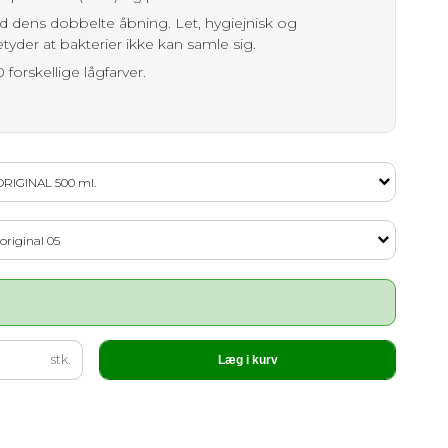
d dens dobbelte åbning. Let, hygiejnisk og
yder at bakterier ikke kan samle sig.
forskellige lågfarver.
ORIGINAL 500 ml.
original 05
stk.
Læg i kurv