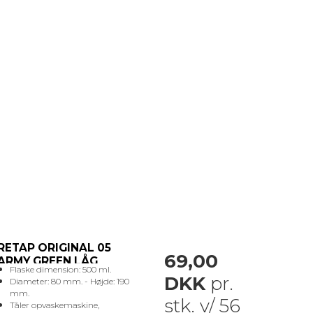
RETAP ORIGINAL 05
69,00
ARMY GREEN LÅG
Flaske dimension: 500 ml.
DKK
pr.
Diameter: 80 mm. - Højde: 190
mm.
stk. v/ 56
Tåler opvaskemaskine,