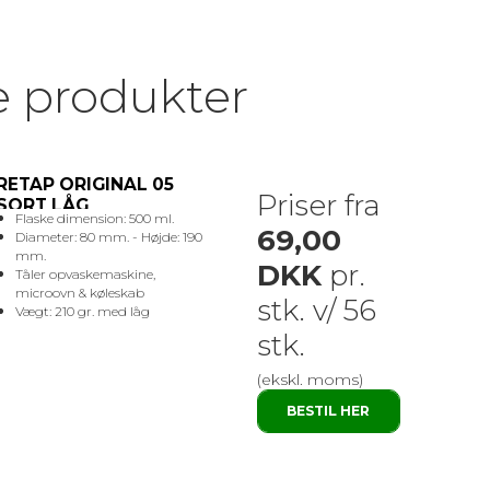
e produkter
RETAP ORIGINAL 05
Priser fra
SORT LÅG
Flaske dimension: 500 ml.
69,00
Diameter: 80 mm. - Højde: 190
mm.
DKK
pr.
Tåler opvaskemaskine,
microovn & køleskab
stk. v/ 56
Vægt: 210 gr. med låg
stk.
(ekskl. moms)
BESTIL HER