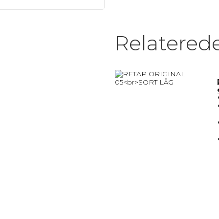
MATRIX / ALU RAMMER.
Relatered
Nøglesnor
MULEPOSER * MANGE FARVER