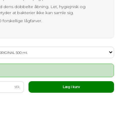
d dens dobbelte åbning. Let, hygiejnisk og
yder at bakterier ikke kan samle sig.
forskellige lågfarver.
ORIGINAL 500 ml.
stk.
Læg i kurv