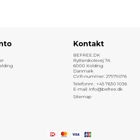
nto
Kontakt
BEFREE.DK
er
Rytterskolevej 7A
elding
6000 Kolding
Danmark
CVR-nummer: 27979076
Telefonnr.: +45 7630 1036
E-mail
:
info@befree.dk
Sitemap