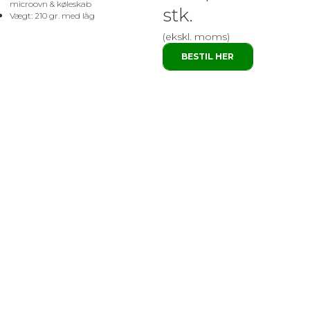
microovn & køleskab
stk.
Vægt: 210 gr. med låg
(ekskl. moms)
BESTIL HER