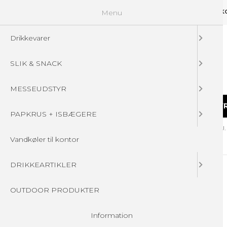
Menu
GUIDELINES
FAQ
☁ UPLOAD DINE FILER
KONTAKT
DIN 
Drikkevarer
SLIK & SNACK
MESSEUDSTYR
DRIKKEVARER
SLIK & SNACK
MESSEUDSTY
PAPKRUS + ISBÆGERE
Forside
/
Produkter
/
DRIKKEARTIKLER
/
ISOLERET FLASKER - U
Vandkøler til kontor
DRIKKEARTIKLER
OUTDOOR PRODUKTER
Information