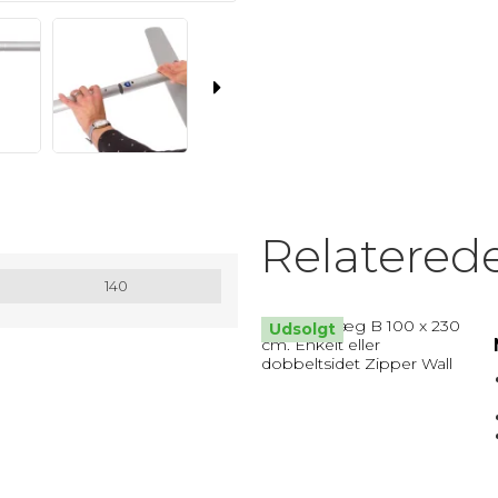
MATRIX / ALU RAMMER.
Nøglesnor
MULEPOSER * MANGE FARVER
Relatered
140
Udsolgt