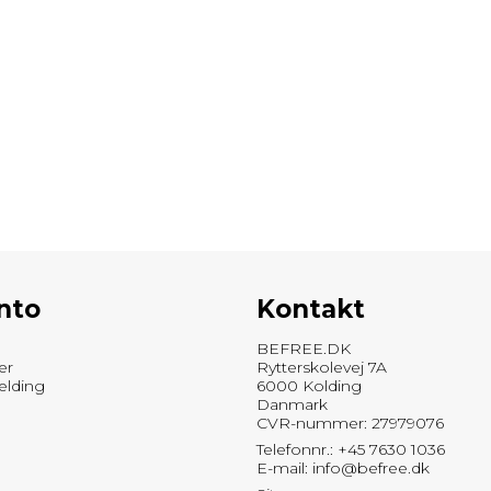
nto
Kontakt
BEFREE.DK
er
Rytterskolevej 7A
elding
6000 Kolding
Danmark
CVR-nummer: 27979076
Telefonnr.: +45 7630 1036
E-mail
:
info@befree.dk