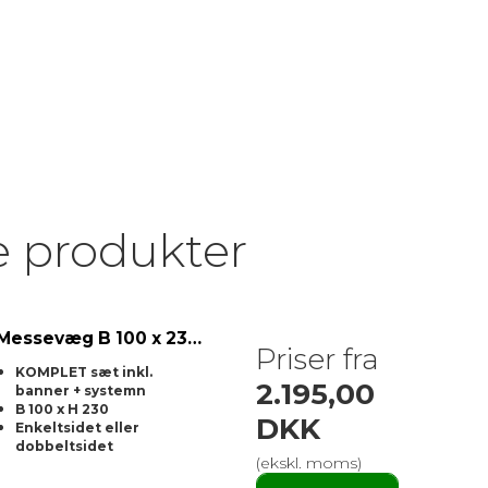
e produkter
Messevæg B 100 x 230 cm. Enkelt eller dobbeltsidet Zipper Wall
Priser fra
KOMPLET sæt inkl.
2.195,00
banner + systemn
B 100 x H 230
DKK
Enkeltsidet eller
dobbeltsidet
(ekskl. moms)