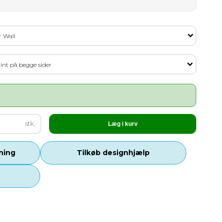
r Wall
rint på begge sider
stk.
Læg i kurv
tning
Tilkøb designhjælp