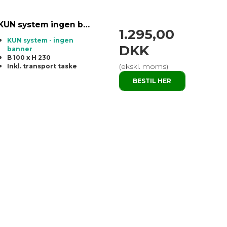
KUN system ingen banner - Messevæg B 100 x 230 cm.
1.295,00
KUN system - ingen
DKK
banner
B 100 x H 230
(ekskl. moms)
Inkl. transport taske
BESTIL HER