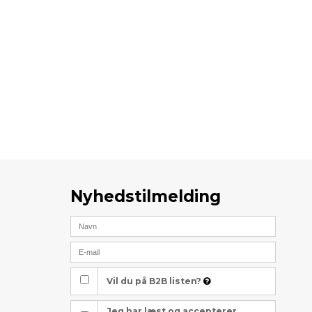
Nyhedstilmelding
Vil du på B2B listen?
Jeg har læst og accepterer