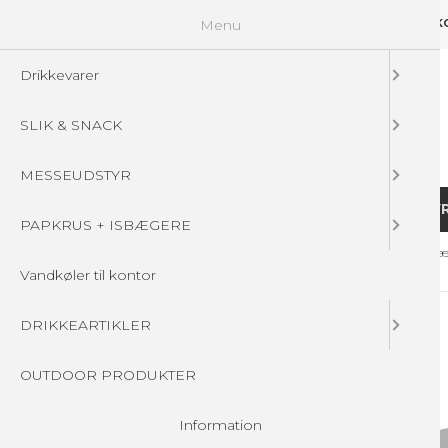
Menu
GUIDELINES
FAQ
☁ UPLOAD DINE FILER
KONTAKT
DIN 
Drikkevarer
SLIK & SNACK
MESSEUDSTYR
DRIKKEVARER
SLIK & SNACK
MESSEUDSTY
PAPKRUS + ISBÆGERE
Forside
/
Produkter
/
MESSEUDSTYR
/
ZIPPER WALLS
/
Messevæg
Vandkøler til kontor
DRIKKEARTIKLER
OUTDOOR PRODUKTER
Information