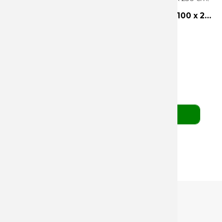
Udsolgt
KUN system ingen banner - Messevæg B 100 x 230 cm.
KUN system - ingen banner
B 100 x H 230
Inkl. transport taske
1.295,00 DKK
(ekskl. moms)
BESTIL HER
Kategorier
Drikkevarer