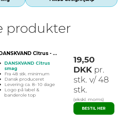
e produkter
DANSKVAND Citrus - DANSK produceret sodavand med EGET logo
19,50
DANSKVAND Citrus
DKK
pr.
smag
Fra 48 stk. minimum
stk. v/ 48
Dansk produceret
Levering ca. 8- 10 dage
stk.
Logo på label &
banderole top
(ekskl. moms)
BESTIL HER