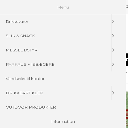
Menu
GUIDELINES
FAQ
☁ UPLOAD DINE FILER
KONTAKT
DIN 
Drikkevarer
SLIK & SNACK
MESSEUDSTYR
DRIKKEVARER
SLIK & SNACK
MESSEUDSTY
PAPKRUS + ISBÆGERE
Forside
/
Produkter
/
Drikkevarer
/
SODAVAND PÅ FLASKE - MED
Vandkøler til kontor
DRIKKEARTIKLER
OUTDOOR PRODUKTER
Information