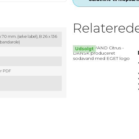
MATRIX / ALU RAMMER.
Relatered
Nøglesnor
 70 mm. (selve label),
B 26 x 136
MULEPOSER * MANGE FARVER
(bandarole)
Udsolgt
ar PDF