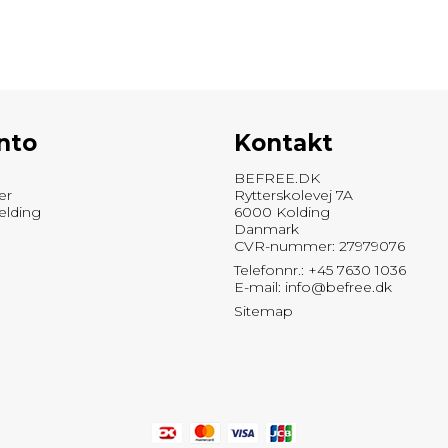
nto
Kontakt
BEFREE.DK
er
Rytterskolevej 7A
elding
6000 Kolding
Danmark
CVR-nummer: 27979076
Telefonnr.: +45 7630 1036
E-mail
:
info@befree.dk
Sitemap