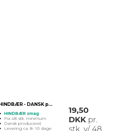
HINDBÆR - DANSK produceret sodavand med EGET logo
19,50
HINDBÆR smag
DKK
pr.
Fra 48 stk. minimum
Dansk produceret
stk. v/ 48
Levering ca. 8- 10 dage