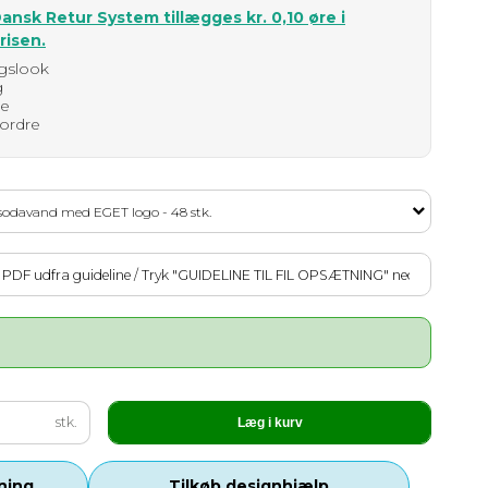
Dansk Retur System
tillægges kr. 0,10 øre i
risen.
ugslook
g
ge
 ordre
 sodavand med EGET logo - 48 stk.
stk.
Læg i kurv
tning
Tilkøb designhjælp