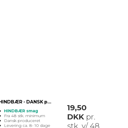
HINDBÆR - DANSK produceret sodavand med EGET logo
19,50
HINDBÆR smag
DKK
pr.
Fra 48 stk. minimum
Dansk produceret
stk. v/ 48
Levering ca. 8- 10 dage