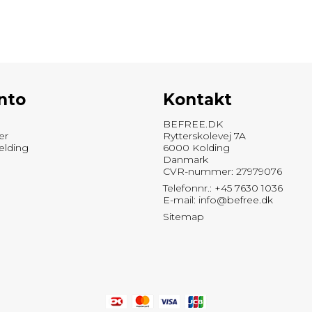
nto
Kontakt
BEFREE.DK
er
Rytterskolevej 7A
elding
6000 Kolding
Danmark
CVR-nummer: 27979076
Telefonnr.: +45 7630 1036
E-mail
:
info@befree.dk
Sitemap