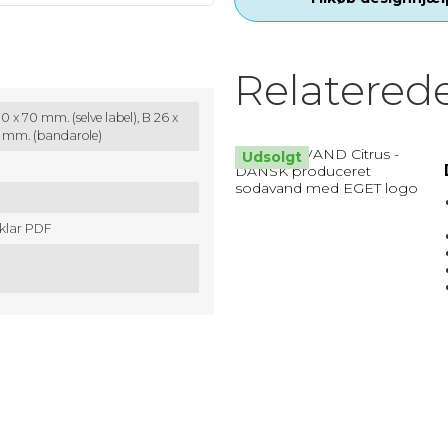
MATRIX / ALU RAMMER.
Relatered
Nøglesnor
0 x 70 mm. (selve label),
B 26 x
MULEPOSER * MANGE FARVER
0 mm. (bandarole)
Udsolgt
kklar PDF