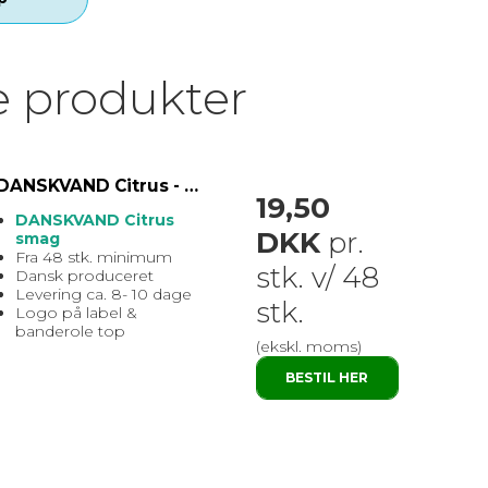
e produkter
DANSKVAND Citrus - DANSK produceret sodavand med EGET logo
19,50
DANSKVAND Citrus
DKK
pr.
smag
Fra 48 stk. minimum
stk. v/ 48
Dansk produceret
Levering ca. 8- 10 dage
stk.
Logo på label &
banderole top
(ekskl. moms)
BESTIL HER