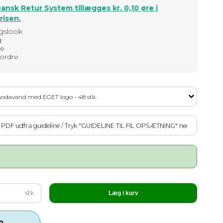
Dansk Retur System
tillægges kr. 0,10 øre i
risen.
ugslook
g
ge
 ordre
 sodavand med EGET logo - 48 stk.
stk.
Læg i kurv
p