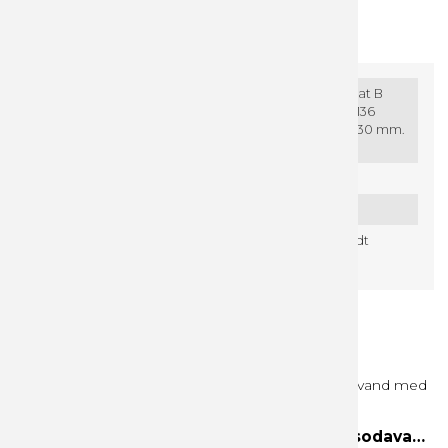
Specifikationer
Downloads
Guidelines
Leveringsplan
Label str. på
B 176 x 76 mm. = Renskåret format B
flasken
170 x 70 mm. (selve label),
B 26 x 136
mm. = Renskåret format B 20 x 130 mm.
(bandarole)
Indhold:
Hyldeblomst smag (+ kulsyre)
Oprindelsesland:
Danmark
Leveringstider
8 - 10 arbejdsdage - efter godkendt
trykklar PDF
Relaterede produkter
Udsolgt
DANSKVAND Citrus - DANSK produceret sodavand med EGET logo