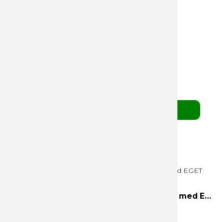
DANSKVAND Citrus smag
Fra 48 stk. minimum
Dansk produceret
Levering ca. 8- 10 dage
Logo på label & banderole top
19,50 DKK
pr. stk. v/ 48 stk.
(ekskl. moms)
BESTIL HER
Udsolgt
HINDBÆR - DANSK produceret sodavand med EGET logo
HINDBÆR smag
Fra 48 stk. minimum