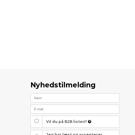
Nyhedstilmelding
Vil du på B2B listen?
Jeg har læst og accepterer