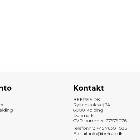
nto
Kontakt
BEFREE.DK
er
Rytterskolevej 7A
elding
6000 Kolding
Danmark
CVR-nummer: 27979076
Telefonnr.: +45 7630 1036
E-mail
:
info@befree.dk