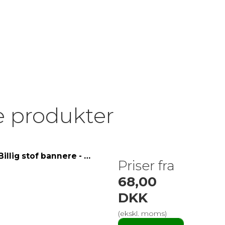
e produkter
Billig stof bannere - 115g tricot
Priser fra
68,00
DKK
(ekskl. moms)