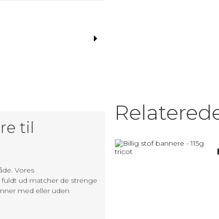
MATRIX / ALU RAMMER.
Nøglesnor
MULEPOSER * MANGE FARVER
Relatered
e til
åde. Vores
fuldt ud matcher de strenge
banner med eller uden