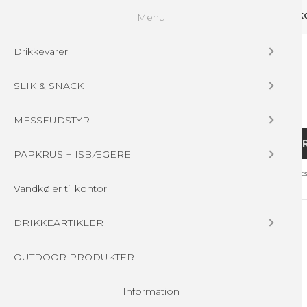
Menu
GUIDELINES
FAQ
☁ UPLOAD DINE FILER
KONTAKT
DIN 
Drikkevarer
SLIK & SNACK
MESSEUDSTYR
DRIKKEVARER
SLIK & SNACK
MESSEUDSTY
PAPKRUS + ISBÆGERE
Forside
/
Produkter
/
MESSEUDSTYR
/
STOFBANNERE
/
Dobbelts
Vandkøler til kontor
DRIKKEARTIKLER
OUTDOOR PRODUKTER
Information