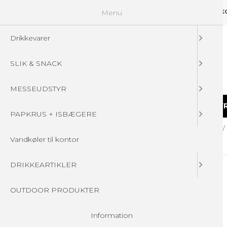
Menu
GUIDELINES
FAQ
☁ UPLOAD DINE FILER
KONTAKT
DIN 
Drikkevarer
SLIK & SNACK
MESSEUDSTYR
DRIKKEVARER
SLIK & SNACK
MESSEUDSTY
PAPKRUS + ISBÆGERE
Forside
/
Produkter
/
SLIK & SNACK
/
PASTILÆSKER MED LOGO
/
Vandkøler til kontor
DRIKKEARTIKLER
OUTDOOR PRODUKTER
Information