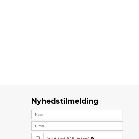
Nyhedstilmelding
Vil du på B2B listen?