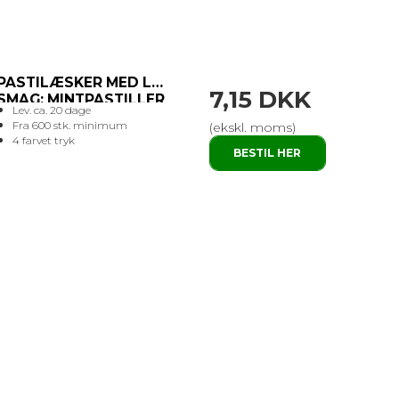
PASTILÆSKER MED LOGO
7,15 DKK
SMAG: MINTPASTILLER
Lev. ca. 20 dage
Fra 600 stk. minimum
(ekskl. moms)
4 farvet tryk
BESTIL HER