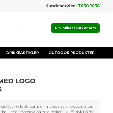
Kundeservice:
7630 1036
Din indkøbskurv er tom
DRIKKEARTIKLER
OUTDOOR PRODUKTER
MED LOGO
K
ar fået nyt look- samt en masse nye smagsvarianter.
heldækkende farvetryk på hele æsken. Du får tryk på for-