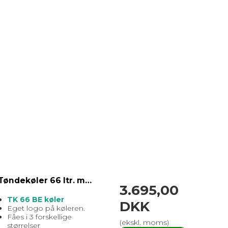
Tøndekøler 66 ltr. med eget logo print
3.695,00
TK 66 BE køler
DKK
Eget logo på køleren.
Fåes i 3 forskellige
(ekskl. moms)
størrelser