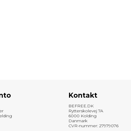
nto
Kontakt
BEFREE.DK
er
Rytterskolevej 7A
elding
6000 Kolding
Danmark
CVR-nummer: 27979076