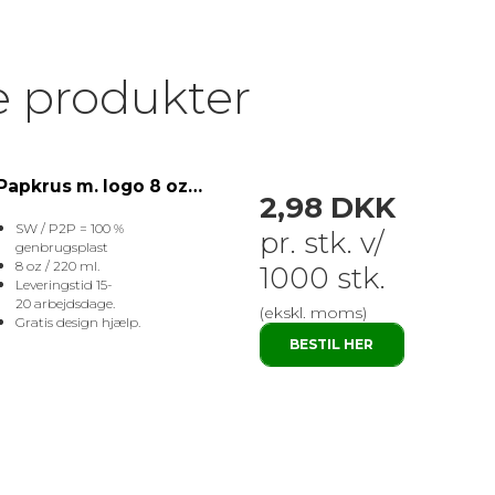
e produkter
Papkrus m. logo 8 oz P2P
2,98 DKK
SW / P2P = 100 %
pr. stk. v/
genbrugsplast
8 oz / 220 ml.
1000 stk.
Leveringstid 15-
20 arbejdsdage.
(ekskl. moms)
Gratis design hjælp.
BESTIL HER