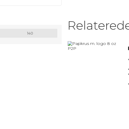
MATRIX / ALU RAMMER.
Relatered
Nøglesnor
140
MULEPOSER * MANGE FARVER