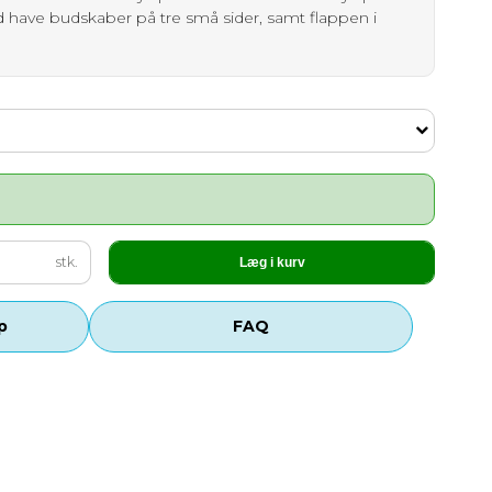
 have budskaber på tre små sider, samt flappen i
stk.
Læg i kurv
p
FAQ